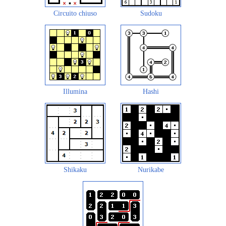
Circuito chiuso
Sudoku
Illumina
Hashi
Shikaku
Nurikabe