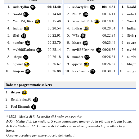
1.
sudactylku
00:14.40
1.
sudactylku
00:14.34
1.
NooM
96
96
2.
NooM
00:14.60
2.
NooM
00:16.11
2.
sudacty
326
326
3.
Your Pal, Rick
00:15.48
3.
Your Pal, Rick
00:18.10
3.
Your Pal
124
124
4.
Indirar
00:20.54
4.
Indirar
00:20.54
4.
Indirar
182
182
5.
雷仙
00:22.91
5.
雷仙
00:22.94
5.
雷仙
66
66
6
6.
numbrr
00:23.70
6.
lshapz
00:23.44
6.
qqwref
322
59
7.
mvl666Darkrio
00:25.14
7.
mvl666Darkrio
00:26.56
7.
mvl666D
106
106
8.
lshapz
00:26.18
8.
numbrr
00:26.61
8.
numbrr
59
322
9.
qqwref
00:26.67
9.
qqwref
00:26.67
9.
lshapz
266
266
10.
Kinjaan
00:26.88
10.
Rica Santos
00:30.91
10.
oopyiss
48
74
Robots / programmatic solvers
1.
tlstyer
151
2.
BertinSylux98
34
3.
Paul Bismuth
1
* MO3 - Media di 3. La media di 3 volte consecutive.
AO5 - Media di 5. La media di 5 volte consecutive ignorando la più alta e la più bassa.
AO12 - Media di 12. La media di 12 volte consecutive ignorando la più alta e la più
bassa.
Occorre accedere per tenere traccia dei risultati