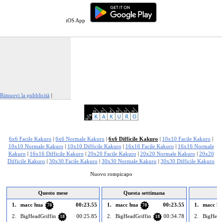
iOS App
Rimuovi la pubblicità
|
Segnala questo annuncio
6x6 Facile Kakuro
|
6x6 Normale Kakuro
|
6x6 Difficile Kakuro
|
10x10 Facile Kakuro
|
10x10 Normale Kakuro
|
10x10 Difficile Kakuro
|
16x16 Facile Kakuro
|
16x16 Normale
Kakuro
|
16x16 Difficile Kakuro
|
20x20 Facile Kakuro
|
20x20 Normale Kakuro
|
20x20
Difficile Kakuro
|
30x30 Facile Kakuro
|
30x30 Normale Kakuro
|
30x30 Difficile Kakuro
Nuovo rompicapo
Questo mese
Questa settimana
1.
macc hua
00:23.55
1.
macc hua
00:23.55
1.
macc h
70
70
2.
BigHeadGriffin
00:25.85
2.
BigHeadGriffin
00:34.78
2.
BigHead
18
18