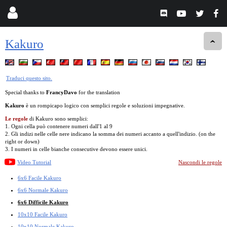
Kakuro
Traduci questo sito.
Special thanks to
FrancyDavo
for the translation
Kakuro
è un rompicapo logico con semplici regole e soluzioni impegnative.
Le regole
di Kakuro sono semplici:
1. Ogni cella può contenere numeri dall'1 al 9
2. Gli indizi nelle celle nere indicano la somma dei numeri accanto a quell'indizio. (on the
right or down)
3. I numeri in celle bianche consecutive devono essere unici.
Video Tutorial
Nascondi le regole
6x6 Facile Kakuro
6x6 Normale Kakuro
6x6 Difficile Kakuro
10x10 Facile Kakuro
10x10 Normale Kakuro