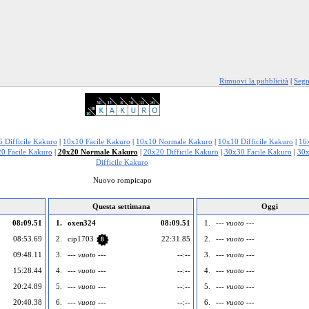
Rimuovi la pubblicità
|
Segn
6 Difficile Kakuro
|
10x10 Facile Kakuro
|
10x10 Normale Kakuro
|
10x10 Difficile Kakuro
|
16
0 Facile Kakuro
|
20x20 Normale Kakuro
|
20x20 Difficile Kakuro
|
30x30 Facile Kakuro
|
30x
Difficile Kakuro
Nuovo rompicapo
Questa settimana
Oggi
08:09.51
1.
oxen324
08:09.51
1.
--- vuoto ---
08:53.69
2.
cip1703
22:31.85
2.
--- vuoto ---
8
09:48.11
3.
--- vuoto ---
--:--
3.
--- vuoto ---
15:28.44
4.
--- vuoto ---
--:--
4.
--- vuoto ---
20:24.89
5.
--- vuoto ---
--:--
5.
--- vuoto ---
20:40.38
6.
--- vuoto ---
--:--
6.
--- vuoto ---