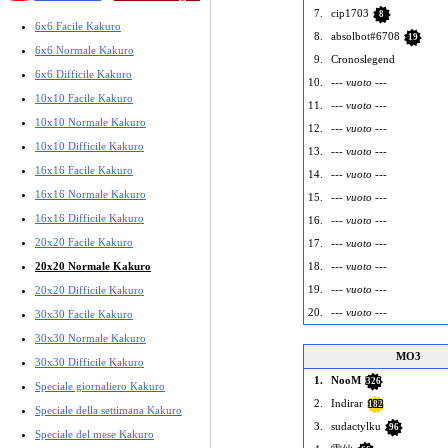
7.
cip1703
8
6x6 Facile Kakuro
8.
absolbot#6708
19
6x6 Normale Kakuro
9.
Cronoslegend
6x6 Difficile Kakuro
10.
--- vuoto ---
10x10 Facile Kakuro
11.
--- vuoto ---
10x10 Normale Kakuro
12.
--- vuoto ---
10x10 Difficile Kakuro
13.
--- vuoto ---
16x16 Facile Kakuro
14.
--- vuoto ---
16x16 Normale Kakuro
15.
--- vuoto ---
16x16 Difficile Kakuro
16.
--- vuoto ---
20x20 Facile Kakuro
17.
--- vuoto ---
18.
--- vuoto ---
20x20 Normale Kakuro
19.
--- vuoto ---
20x20 Difficile Kakuro
20.
--- vuoto ---
30x30 Facile Kakuro
30x30 Normale Kakuro
MO3
30x30 Difficile Kakuro
1.
NooM
326
Speciale giornaliero Kakuro
2.
Indirar
182
Speciale della settimana Kakuro
3.
sudactylku
96
Speciale del mese Kakuro