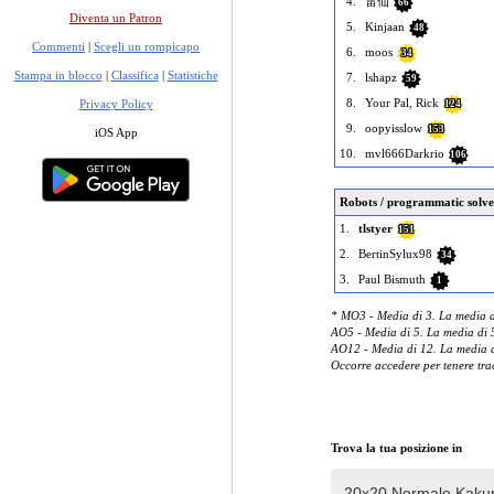
4.
雷仙
66
Diventa un Patron
5.
Kinjaan
48
Commenti
|
Scegli un rompicapo
6.
moos
34
Stampa in blocco
|
Classifica
|
Statistiche
7.
lshapz
59
8.
Your Pal, Rick
Privacy Policy
124
9.
oopyisslow
153
iOS App
10.
mvl666Darkrio
106
Robots / programmatic solve
1.
tlstyer
151
2.
BertinSylux98
34
3.
Paul Bismuth
1
* MO3 - Media di 3. La media di
AO5 - Media di 5. La media di 5
AO12 - Media di 12. La media di
Occorre accedere per tenere trac
Trova la tua posizione in