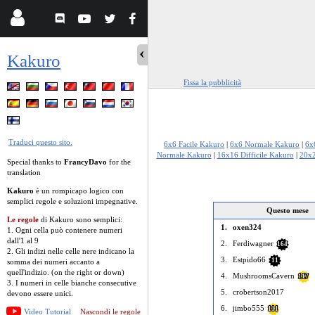
Kakuro
Fissa la pubblicità
Traduci questo sito.
6x6 Facile Kakuro
|
6x6 Normale Kakuro
|
6x
Normale Kakuro
|
16x16 Difficile Kakuro
|
20x2
Special thanks to
FrancyDavo
for the
translation
Kakuro
è un rompicapo logico con
semplici regole e soluzioni impegnative.
Questo mese
Le regole
di Kakuro sono semplici:
1.
oxen324
1. Ogni cella può contenere numeri
dall'1 al 9
2.
Ferdiwagner
164
2. Gli indizi nelle celle nere indicano la
3.
Estpido66
11
somma dei numeri accanto a
quell'indizio. (on the right or down)
4.
MushroomsCavern
117
3. I numeri in celle bianche consecutive
5.
crobertson2017
devono essere unici.
6.
jimbo555
111
Video Tutorial
Nascondi le regole