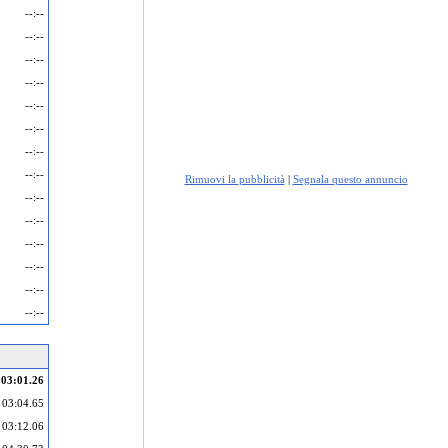
--:--
--:--
--:--
--:--
--:--
--:--
--:--
--:--
Rimuovi la pubblicità
|
Segnala questo annuncio
--:--
--:--
--:--
--:--
--:--
--:--
03:01.26
03:04.65
03:12.06