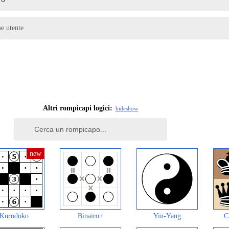
me utente
Altri rompicapi logici:
hide
show
Kurodoko
Binairo+
Yin-Yang
C