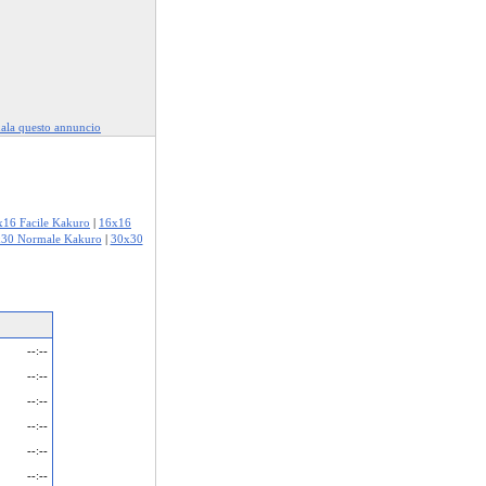
ala questo annuncio
x16 Facile Kakuro
|
16x16
30 Normale Kakuro
|
30x30
--:--
--:--
--:--
--:--
--:--
--:--