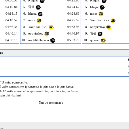
04:06.30
4.
Kinjaan
04:15.08
4.
Kinjaan
48
48
04:10.84
5.
雷仙
04:24.62
5.
lshapz
66
59
04:18.15
6.
lshapz
04:24.69
6.
moos
59
34
04:18.52
7.
moos
04:25.59
7.
Your Pal, Rick
34
124
04:36.38
8.
Your Pal, Rick
04:38.98
8.
oopyisslow
124
153
04:46.14
9.
oopyisslow
04:46.97
9.
雷仙
153
66
04:50.19
10.
mvl666Darkrio
05:03.70
10.
qqwref
106
266
rs
 3 volte consecutive.
 volte consecutive ignorando la più alta e la più bassa.
 12 volte consecutive ignorando la più alta e la più bassa.
cia dei risultati
Nuovo rompicapo