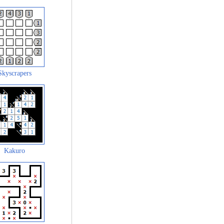
Skyscrapers
Kakuro