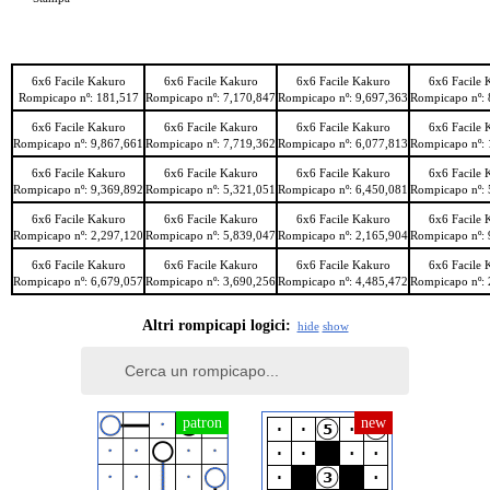
6x6 Facile Kakuro
6x6 Facile Kakuro
6x6 Facile Kakuro
6x6 Facile 
Rompicapo nº: 181,517
Rompicapo nº: 7,170,847
Rompicapo nº: 9,697,363
Rompicapo nº: 
6x6 Facile Kakuro
6x6 Facile Kakuro
6x6 Facile Kakuro
6x6 Facile 
Rompicapo nº: 9,867,661
Rompicapo nº: 7,719,362
Rompicapo nº: 6,077,813
Rompicapo nº: 
6x6 Facile Kakuro
6x6 Facile Kakuro
6x6 Facile Kakuro
6x6 Facile 
Rompicapo nº: 9,369,892
Rompicapo nº: 5,321,051
Rompicapo nº: 6,450,081
Rompicapo nº: 
6x6 Facile Kakuro
6x6 Facile Kakuro
6x6 Facile Kakuro
6x6 Facile 
Rompicapo nº: 2,297,120
Rompicapo nº: 5,839,047
Rompicapo nº: 2,165,904
Rompicapo nº: 
6x6 Facile Kakuro
6x6 Facile Kakuro
6x6 Facile Kakuro
6x6 Facile 
Rompicapo nº: 6,679,057
Rompicapo nº: 3,690,256
Rompicapo nº: 4,485,472
Rompicapo nº: 
Altri rompicapi logici:
hide
show