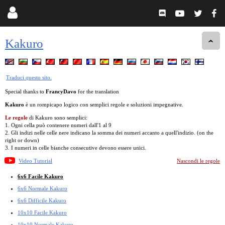
Kakuro
Traduci questo sito.
Special thanks to
FrancyDavo
for the translation
Kakuro
è un rompicapo logico con semplici regole e soluzioni impegnative.
Le regole
di Kakuro sono semplici:
1. Ogni cella può contenere numeri dall'1 al 9
2. Gli indizi nelle celle nere indicano la somma dei numeri accanto a quell'indizio. (on the
right or down)
3. I numeri in celle bianche consecutive devono essere unici.
Video Tutorial
Nascondi le regole
6x6 Facile Kakuro
6x6 Normale Kakuro
6x6 Difficile Kakuro
10x10 Facile Kakuro
10x10 Normale Kakuro