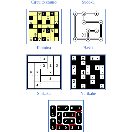
Circuito chiuso
Sudoku
Illumina
Hashi
Shikaku
Nurikabe